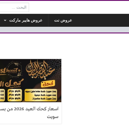
البحث:
عروض نت
عروض هايبر ماركت
اسعار كحك العيد 2026 م
سويت