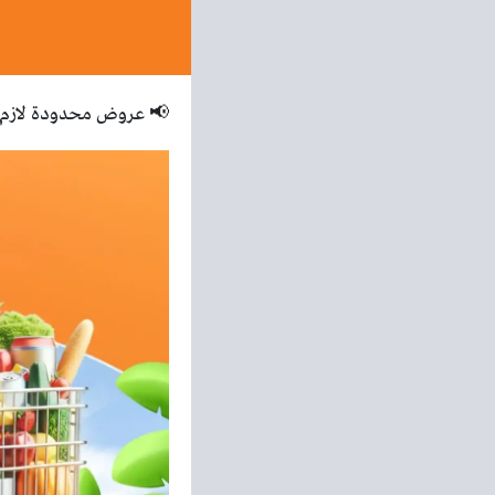
📢 عروض محدودة لازم ت