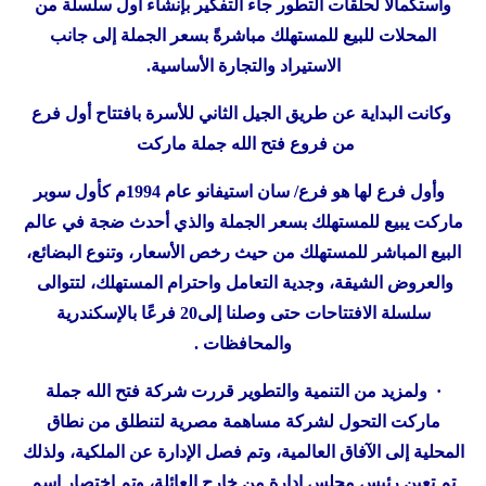
واستكمالًا لحلقات التطور جاء التفكير بإنشاء أول سلسلة من
المحلات للبيع للمستهلك مباشرةً بسعر الجملة إلى جانب
الاستيراد والتجارة الأساسية.
وكانت البداية عن طريق الجيل الثاني للأسرة بافتتاح أول فرع
من فروع فتح الله جملة ماركت
وأول فرع لها هو فرع/ سان استيفانو عام 1994م كأول سوبر
ماركت يبيع للمستهلك بسعر الجملة والذي أحدث ضجة في عالم
البيع المباشر للمستهلك من حيث رخص الأسعار، وتنوع البضائع،
والعروض الشيقة، وجدية التعامل واحترام المستهلك، لتتوالى
سلسلة الافتتاحات حتى وصلنا إلى20 فرعًا بالإسكندرية
والمحافظات .
· ولمزيد من التنمية والتطوير قررت شركة فتح الله جملة
ماركت التحول لشركة مساهمة مصرية لتنطلق من نطاق
المحلية إلى الآفاق العالمية، وتم فصل الإدارة عن الملكية، ولذلك
تم تعين رئيس مجلس إدارة من خارج العائلة، وتم اختصار اسم