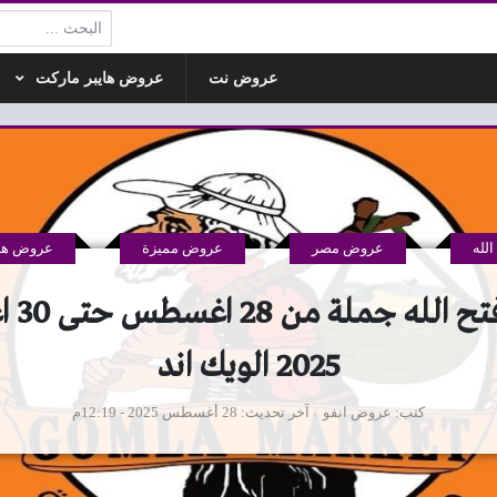
البحث:
عروض نت
عروض هايبر ماركت
لله
عروض مصر
عروض مميزة
عروض هاي
عروض فت
2025 الويك اند
كتب
عروض انفو
آخر تحديث
28 أغسطس 2025 - 12:19م