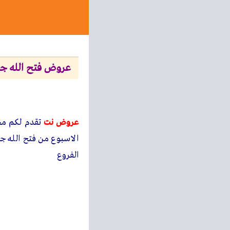
عروض فتح الله جملة من 28 اغسطس حتى 30 اغس
عروض نت
تقدم لكم م
الفروع