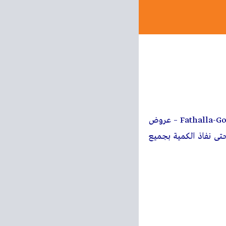
Fathalla-G
– عروض
2 اغسطس حتى 30 اغسطس 2025 الويك اند او حتى نفاذ الكمية بجميع