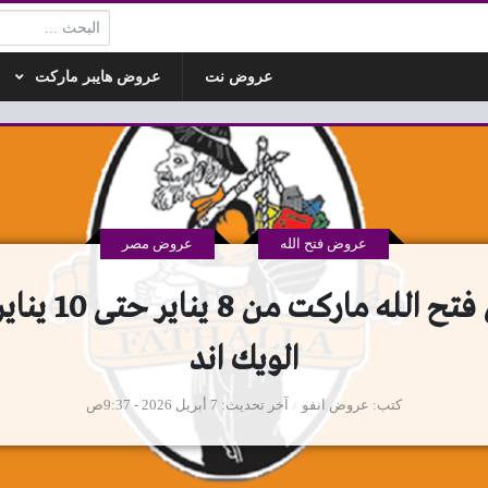
البحث:
عروض نت
عروض هايبر ماركت
عروض فتح الله
عروض مصر
الويك اند
كتب
عروض انفو
آخر تحديث
7 أبريل 2026 - 9:37ص