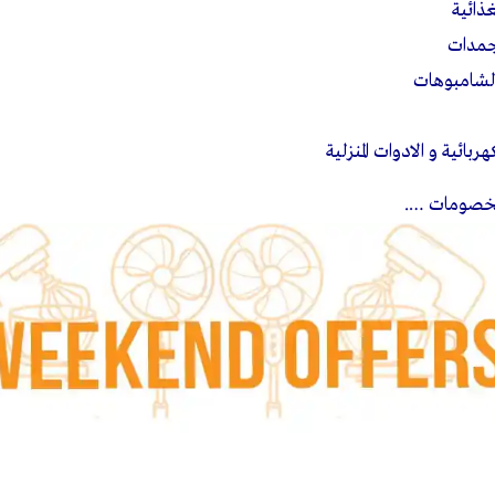
ذائية
مجمدات
الشامبوهات
بائية و الادوات المنزلية
لخصومات ….