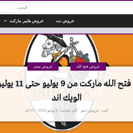
البحث:
عروض نت
عروض هايبر ماركت
عروض فتح الله
عروض مصر
الويك اند
كتب
عروض انفو
آخر تحديث
8 يوليو 2026 - 8:01م