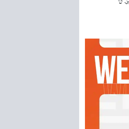
ن. 👌