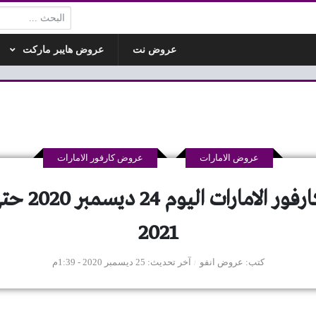
البحث:
عروض نت
عروض هايبر ماركت
عروض الامارات
عروض كارفور الامارات
2021
كتب
عروض انفو
آخر تحديث
25 ديسمبر 2020 - 1:39م