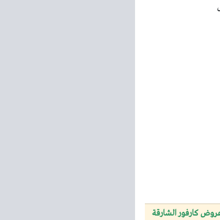
روض كارفور الشارقة