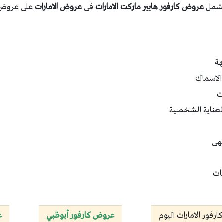
شمل
عروض كارفور هايبر ماركت الامارات
فى
عروض الامارات
على عروض
هة
 الاسماك
ت
العناية الشخصية
طهى
نات
فور الامارات اليوم
عروض كارفور أبوظبي
ع