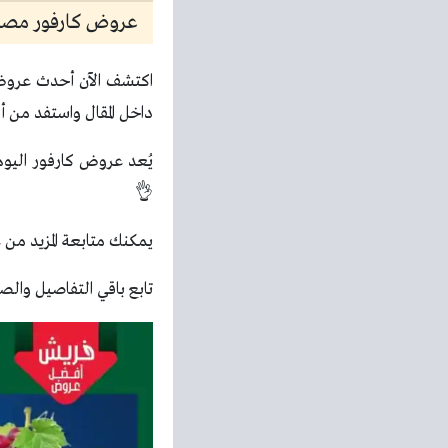
عروض كارفور مصر الي
اكتشف الآن أحدث عروض 
داخل المقال واستفد من أف
يُعد عروض كارفور اليوم
👌
يمكنك متابعة المزيد من
ع
تابع باقي التفاصيل والصو