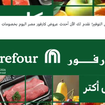
لتوفير! نقدم لك الآن أحدث عروض كارفور مصر اليوم بخصومات قو