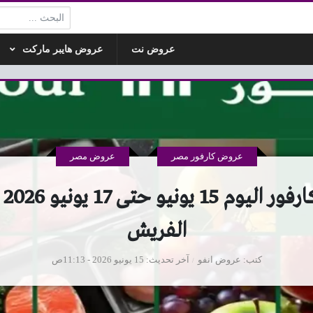
البحث:
عروض نت
عروض هايبر ماركت
عروض كارفور مصر
عروض مصر
عرو
الفريش
كتب
عروض انفو
آخر تحديث
15 يونيو 2026 - 11:13ص