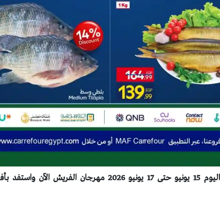
اكتشف عروض كارفور اليوم 15 يونيو حتى 17 يونيو 2026 مهرجان ال