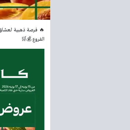
🔥 فرصة ذهبية لعشاق ا
الفروع 💰🛒