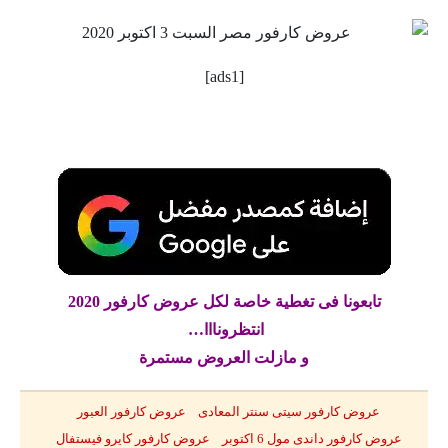
[ads1]
تابعونا فى تغطية خاصة لكل عروض كارفور 2020
انتظرونااا…
و مازلت العروض مستمرة
عروض كارفور سيتى سنتر المعادى عروض كارفور العبور
عروض كارفور داندى مول 6 اكتوبر عروض كارفور كايرو فيستفال