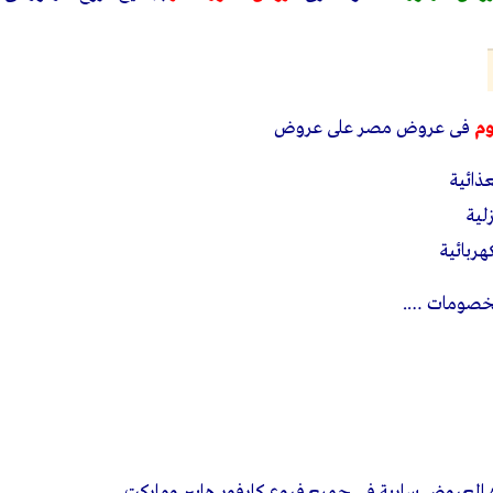
وم
فى عروض مصر على عروض
ذائية
لية
ربائية
لخصومات ….
العروض سارية فى جميع فروع كارفور هايبر وماركت