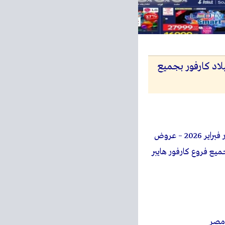
 عروض رمضان + عيد ميلاد كارفور بجميع
– عروض كارفور فبراير 2026 – عروض
 الكمية بجميع فروع كارفور هايبر
 مصر