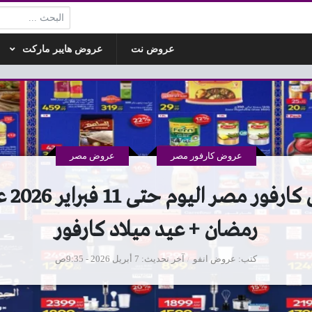
البحث:
عروض نت
عروض هايبر ماركت
عروض كارفور مصر
عروض مصر
عروض كار
رمضان + عيد ميلاد كارفور
كتب
عروض انفو
آخر تحديث
7 أبريل 2026 - 9:35ص