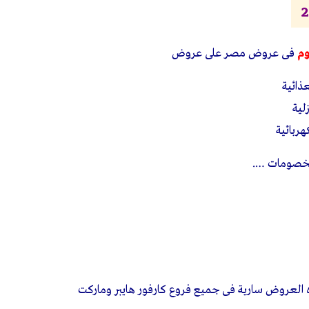
وم
فى عروض مصر على عروض
ذائية
لية
ربائية
لخصومات ….
العروض سارية فى جميع فروع كارفور هايبر وماركت