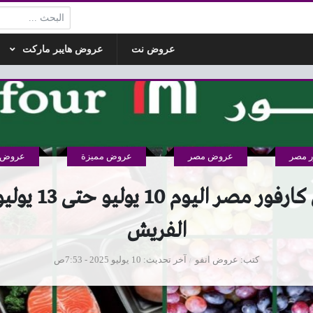
البحث:
عروض نت
عروض هايبر ماركت
 مصر
عروض مصر
عروض مميزة
عروض ه
الفريش
كتب
عروض انفو
آخر تحديث
10 يوليو 2025 - 7:53ص