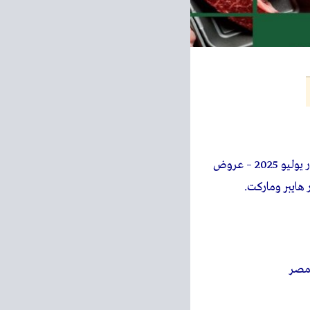
– عروض كارفور يوليو 2025 – عروض
مصر