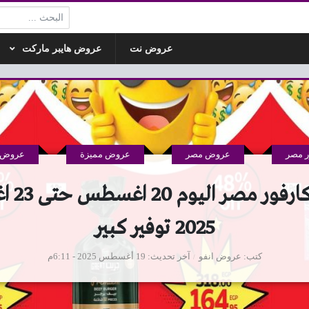
البحث:
عروض نت
عروض هايبر ماركت
 مصر
عروض مصر
عروض مميزة
عروض ه
عروض كارف
2025 توفير كبير
كتب
عروض انفو
آخر تحديث
19 أغسطس 2025 - 6:11م