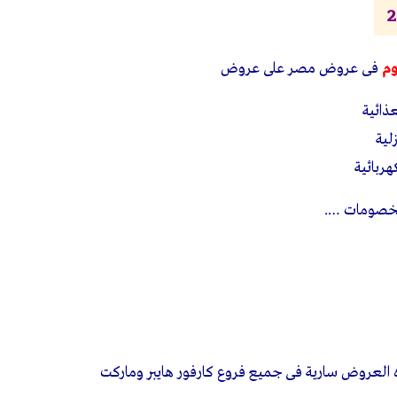
وم
فى عروض مصر على عروض
ذائية
لية
ربائية
لخصومات ….
العروض سارية فى جميع فروع كارفور هايبر وماركت