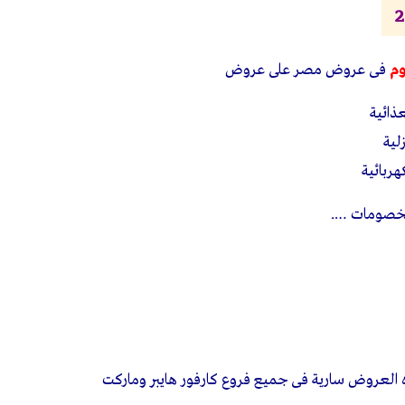
وم
فى عروض مصر على عروض
ذائية
لية
ربائية
لخصومات ….
العروض سارية فى جميع فروع كارفور هايبر وماركت