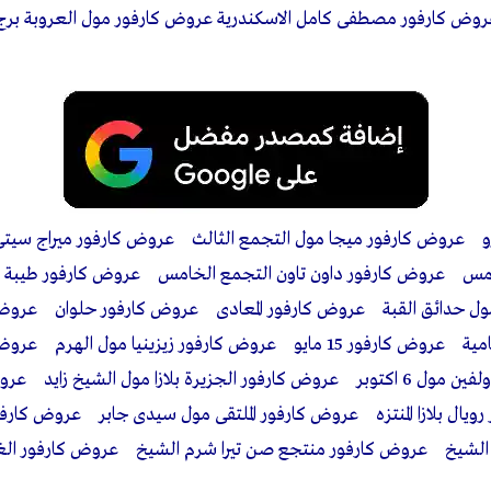
عروض كارفور مصطفى كامل الاسكندرية عروض كارفور مول العروبة بر
يرو عروض كارفور ميجا مول التجمع الثالث عروض كارفور ميراج سي
امس عروض كارفور داون تاون التجمع الخامس عروض كارفور طيبة 
مول حدائق القبة عروض كارفور المعادى عروض كارفور حلوان عر
كارفور البارون مول القطامية عروض كارفور 15 مايو عروض كارفور زيزينيا مول
الهرم عروض كارفور دولفين مول 6 اكتوبر عروض كارفور الجزيرة بلازا مول الشيخ ز
ال بلازا المنتزه عروض كارفور الملتقى مول سيدى جابر عروض كار
 الشيخ عروض كارفور منتجع صن تيرا شرم الشيخ عروض كارفور الغ