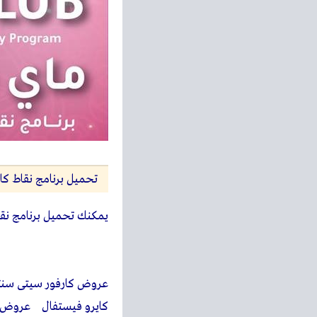
تحميل برنامج نقاط كا
يمكنك تحميل برنامج نقا
كايرو فيستفال عروض ك