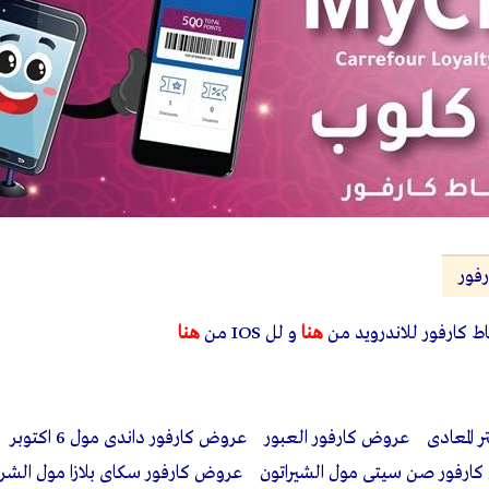
رفور
ط كارفور للاندرويد من
هنا
و لل IOS من
هنا
عروض كارفور سيتى سنتر المعادى عر
ارفور صن سيتى مول الشيراتون عروض كارفور سكاى بلازا مول ال