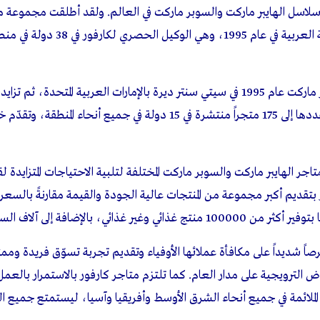
 سلاسل الهايبر ماركت والسوبر ماركت في العالم. ولقد أطلقت مجموعة 
كارفور التجارية في المنطقة العربية في عام 5
افتتحت كارفور أول هايبر ماركت عام 1995 في سيتي سنتر ديرة بالإمارات العربية المتح
ر الهايبر ماركت والسوبر ماركت المختلفة لتلبية الاحتياجات المتزايدة لقا
ر بتقديم أكبر مجموعة من المنتجات عالية الجودة والقيمة مقارنةً بالسعر
 غذائي، بالإضافة إلى آلاف السلع المنزلية.
ً شديداً على مكافأة عملائها الأوفياء وتقديم تجربة تسوّق فريدة وم
لترويجية على مدار العام. كما تلتزم متاجر كارفور بالاستمرار بالعم
ع الملائمة في جميع أنحاء الشرق الأوسط وأفريقيا وآسيا، ليستمتع جميع 