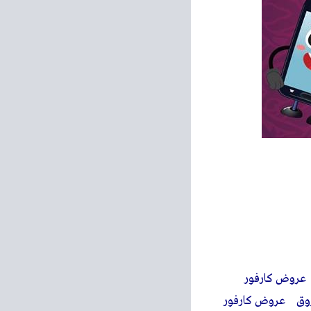
وض كارفور العبور عروض كارفور داندى مول 6 اكتوبر عروض كارفور
شروق عروض كارفور