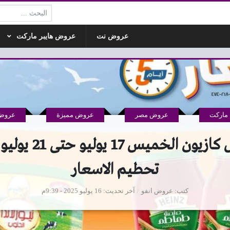
البحث:
عروض نت
عروض هايبر ماركت
ماركت
عروض مصر
عروض مميزة
عروض 
تحطيم الاسعار
كتب
عروض انفو
آخر تحديث
16 يوليو 2025 - 9:39م