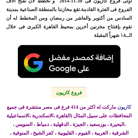
أولى فروع
كازيون
فى 30-11-2014 و نخطط لأن نفتح آلاف
الفروع فى الفترة القادمة.تقع مخازننا بالمنطقة الصناعية بمدينة
السادس من أكتوبر والعاشر من رمضان ومن المخطط له أن
نقوم بإفتتاح مخزنين أخرين بمحيط القاهرة الكبرى فى خلال
الــ١٨ شهراً المقبلة
فروع كازيون
كازيون
ماركت له اكثر من 414 فرع فى مصر منتشرة فى جميع
المحافظات على سبيل المثال (القاهرة ،الاسكندرية ،الاسماعيلية
،البحيرة ، بورسعيد ، الجيزة ، الدقهلية ، دمياط ، السويس ،
الشرقية ، الغربية ، الفيوم ، القليوبية ، كفر الشيخ ، المنوفية ،