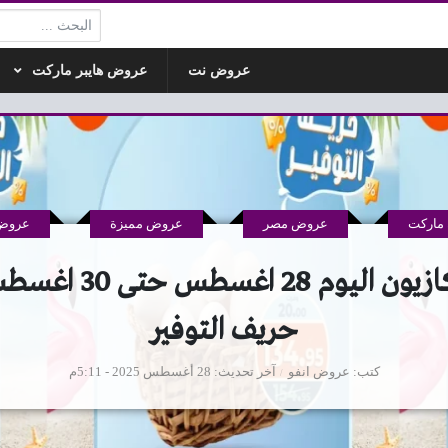
البحث:
عروض نت
عروض هايبر ماركت
ماركت
عروض مصر
عروض مميزة
عروض 
حريف التوفير
كتب
عروض انفو
آخر تحديث
28 أغسطس 2025 - 5:11م