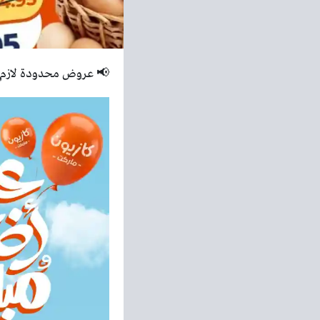
📢 عروض محدودة لازم ت