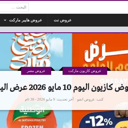
البحث:
عروض نت
عروض هايبر ماركت
عروض كازيون ماركت
عروض مصر
ازيون اليوم 10 مايو 2026 عرض اليوم
كتب
عروض انفو
آخر تحديث
9 مايو 2026 - 6:38م