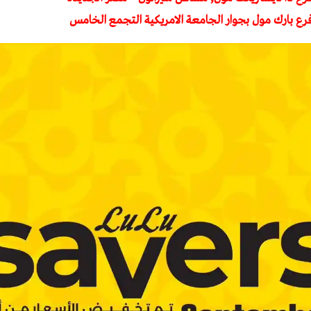
فرع بارك مول بجوار الجامعة الامريكية التجمع الخامس