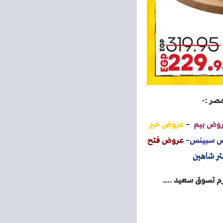
مصر :-
وض بيم
–
عروض خير
 سبينس
–
عروض فتح
ر شاهين
كرم تسوق سعيد ….