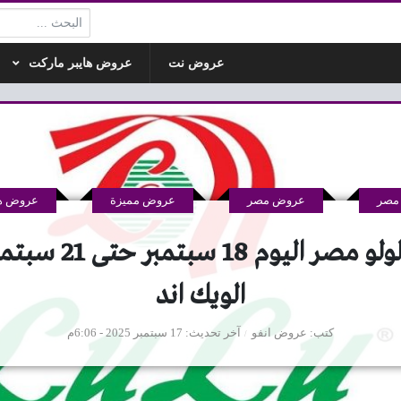
البحث:
عروض نت
عروض هايبر ماركت
مصر
عروض مصر
عروض مميزة
عروض ها
الويك اند
كتب
عروض انفو
آخر تحديث
17 سبتمبر 2025 - 6:06م