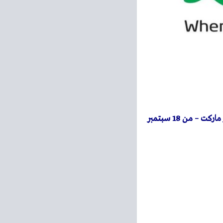
– عروض اللولو هايبر ماركت – من 18 سبتمبر