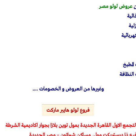
ن
عروض لولو مصر
ئية
لية
ربائية
لمطبخ
لنظافة
وغيرها من العروض و الخصومات ….
فروع لولو هايبر ماركت
لتجمع الاول القاهرة الجديدة بمول توين بلازا بجوار اكاديمية الشرطة
 فرع ذا ديستريكت مول, مساكن شيراتون – مصر الجديدة