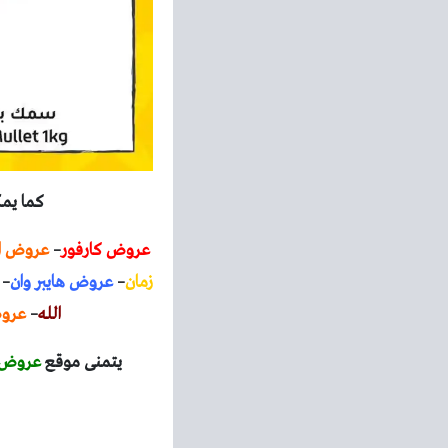
كما يمك
عروض كارفور
–
عروض ا
زمان
–
عروض هايبر وان
–
الله
–
عروض
يتمنى موقع
عروض 