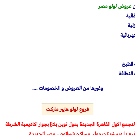
ن
عروض لولو مصر
ئية
لية
ربائية
لمطبخ
لنظافة
وغيرها من العروض و الخصومات ….
فروع لولو هايبر ماركت
لتجمع الاول القاهرة الجديدة بمول توين بلازا بجوار اكاديمية الشرطة
 فرع ذا ديستريكت مول, مساكن شيراتون – مصر الجديدة