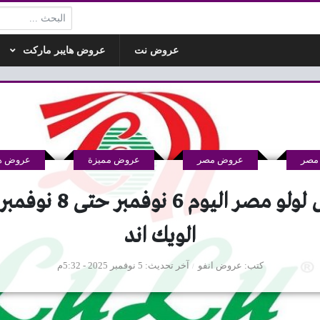
البحث:
عروض نت
عروض هايبر ماركت
مصر
عروض مصر
عروض مميزة
عروض ها
الويك اند
كتب
عروض انفو
آخر تحديث
5 نوفمبر 2025 - 5:32م