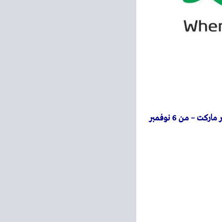
– عروض اللولو هايبر ماركت – من 6 نوفمبر