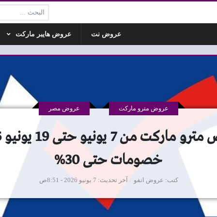
البحث:
عروض نت
عروض هايبر ماركت
عروض مترو ماركت
عروض مصر
عرو
خصومات حتى 30%
كتب
عروض انفو
آخر تحديث
7 يونيو 2026 - 8:51ص