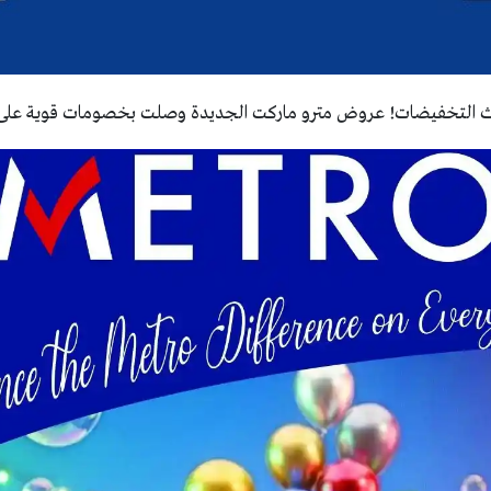
 التخفيضات! عروض مترو ماركت الجديدة وصلت بخصومات قوية على 