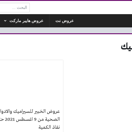
البحث:
عروض نت
عروض هايبر ماركت
يك
عروض الخبير للسيراميك والادوا
الصحية من 9 اغ
نفاذ الكمية