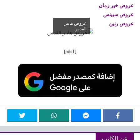
عروض خير زمان
عروض سبينس
عروض رنين
عروض هايبر
القدس
[ads1]
عن الكاتب