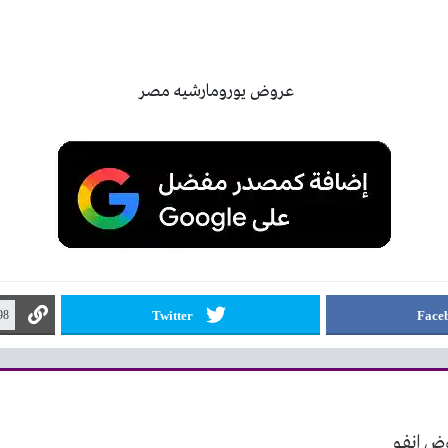
Twitter
Face
ض انفو