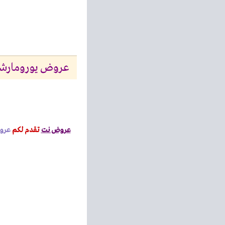
عروض يورومارشيه مصر 14 يوليو حتى 16 يو
عروض نت
تقدم لكم
عر