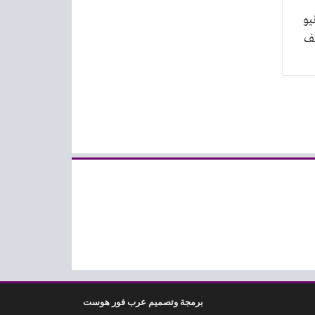
يف من 12 يونيو
برمجة وتصميم عرب فور هوست