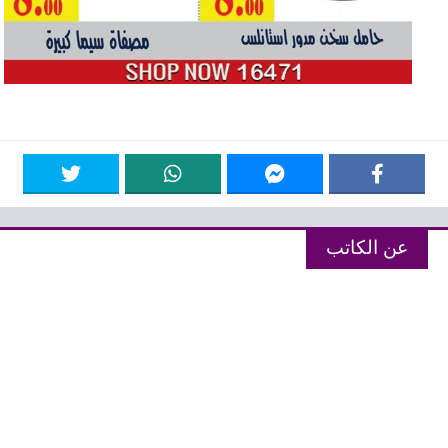
عن الكاتب
عروض انفو
عروض انفو كاتب متميز وهو المحرك
الاساسى فى موقع عروض انفو مهتم بكل
عروض السوق المصرى التى يبحث عنها
اغلب الزوار