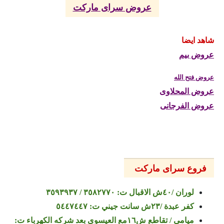
عروض سراى ماركت
شاهد ايضا
عروض بيم
عروض فتح الله
عروض المحلاوى
عروض الفرجانى
فروع سراى ماركت
لوران /٤٠ش الاقبال ت: ٣٥٨٢٧٧٠ / ٣٥٩٣٩٣٧
كفر عبدة /٢٣ش سانت جيني ت: ٥٤٤٧٤٤٧
ميامي / تقاطع ش١٦مع العيسوي بعد شركه الكهرباء ت: