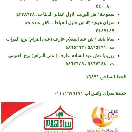
٥٤٠٠٨٠٠
سموحة / ش البريت الاول عمائر الدلتا ت: ٤٢٣٨٩٣٨
سراى هوم / 45 ش خليل الخياط – كفر عبده ت:
٥٤٤٧٤٤٧
سابا باشا / ش عبد السلام عارف (على الترام) برج الفرات
ت : ٥٨٦٥٢٩١ / ٥٨٦٥٢٩٣
زيزينيا / ش عبد السلام عارف ( على الترام ) برج الغنيمى
ت : ٥٨٦٧٦٤٨ / ٥٨٦٧٦٤٩
الخط الساخن ١٦٤٧١
خدمة سراى واتس اب ٠١١١١٦٧٦١٧١