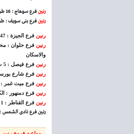
رنين
فرع سوهاج : 16 طريق سوهاج اخميم – صينية اخميم
رنين
فرع بنى سويف : طريق 
رنين
فرع الجيزة : 47 شارع ربيع الجيزى
رنين
والاسكان
رنين
فرع فيصل : 5 ب شارع فيصل المريوطية امام فنددق قاعود
رنين
فرع شارع بورسعيد : 901 شارع بورسعيد امام حديقة الا
رنين
فرع ميت غمر : م
رنين
فرع دمنهور : ال
رنين
فرع القناطر : 1 كورنيش القناطر الخيرية بجوار قصر ثقافة القناطر الخيرية
رنين فرع نادى الشمس :
مواعيد فروع رنين