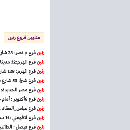
عناوين فروع رنين
رنين
فرع م.نصر: 23 شارع أحمد الزمر امتداد ذاكر حسين بعد سوق السيارات – الحي العاشر .
رنين
فرع الهرم:32 مدينة بيتكو محطة مشعل شارع الهرم .
رنين
فرع الهرم: 128 شارع الهرم – محطة الكوم الاخضر.
رنين
فرع شبرا: 53 شارع شبرا مصر مول السعد أمام مكتبة المحبة – محطة مترو مسرة.
رنين
فرع مصر الجديدة: 130شارع جسر السويس بعد كوبري التجنيد – إتجاه روكسي
رنين
فرع 6أكتوبر : أمام جهازمدينة 6 أكتوبر فى دولفين مول البوابة الرئيسية .
رنين
فرع عباس_العقاد : 37 ش عباس العقاد – بجوار ماكدونالدز و امام مطعم ام حس
رنين
فرع لاظوغلي :14 ب شارع نوبار ميدان لاظوغلي _ بالقرب من محطة مترو سعد زغلول.
رنين
فرع فيصل : الطالب