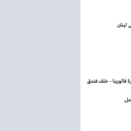
لبنان.
 عمارة فالورينا – خلف فندق
مل.