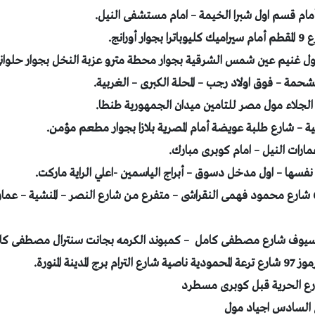
مام قسم اول شبرا الخيمة – امام مستشفى النيل.
غنيم عين شمس الشرقية بجوار محطة مترو عزبة النخل بجوار حلوانى 
لمشحمة – فوق اولاد رجب – المحلة الكبرى – الغربية.
ية – شارع طلبة عويضة أمام المصرية بلازا بجوار مطعم مؤمن.
ارات النيل – امام كوبرى مبارك.
ها – اول مدخل دسوق – أبراج الياسمين -اعلي الراية ماركت.
فرع الاسكندرية : 67 شارع محمود فهمى النقراشى – متفرع من شارع النصر – المنشية –
السيوف شارع مصطفى كامل – كمبوند الكرمه بجانت سنترال مصطفى كا
لمدينة المنورة.
ارع الحرية قبل كوبرى مسطرد