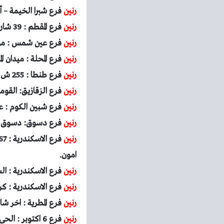
رنين
فرع شبرا الخيمة – أ
رنين
فرع المقطم : 39 شارع 9 المقطم أمام سيراميك كليوباترا بجوار أورانج.
رنين
فرع عين شمس : مول 
رنين
فرع المحلة : ميدان ا
رنين
فرع طنطا : 255 ش الجلاء مول مصر للتامين ميدان الجمهورية طنطا.
رنين
فرع الزقازيق: القوم
رنين
فرع شبين الكوم : عم
رنين
فرع دسوق: دسوق نفس
رنين
امون.
رنين
فرع الاسكندرية : 
رنين
فرع الاسكندرية : كرموز 97 شارع ترعة المحمودية ناصية شارع الترام برج ا
رنين
فرع المطرية : اخر ش
رنين
فرع 6 اكتوبر : الحى السادس اجياد مول