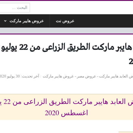
البحث:
عروض نت
عروض هايبر ماركت
 العابد هايبر ماركت
-
عروض مصر
-
عروض هايبر ماركت
آخر تحديث
30 يوليو 2020 - 1:09م
اغسطس 2020