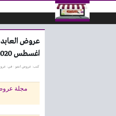
لتخطي إلى المحتوى
اغسطس 2020
كتب
عروض انفو
في
عروض