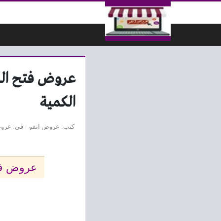
لتخطي إلى المحتوى
الكمية
كتب
عروض انفو
في
عروض
عروض فتح الله م