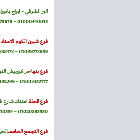
البر الشرقي – ابراج بانور
01000440015 – 0482175678
فرع شبين الكوم الاستاد
ش
01099773959 – 0482333473
فرع بنها
اخر كورنيش الني
01003452777 – 0133192299
فرع المحلة
امتداد شارع شك
01020385550 – 01066010554
فرع التجمع الخامس
الحي