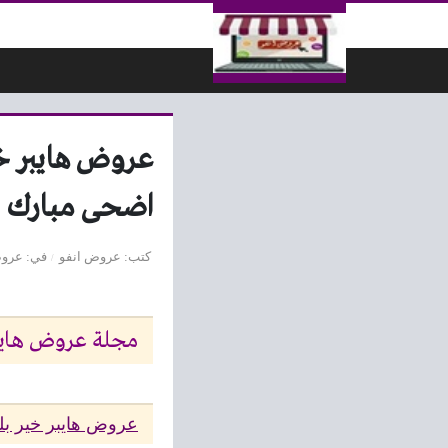
لتخطي إلى المحتوى
اضحى مبارك
كتب
عروض انفو
في
عرو
مجلة عروض هايبر خير بلدنا من 26 يولي
عروض هايبر خير بلد