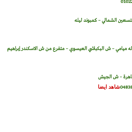
تسعين الشمالي – كمبوند ليله
له ميامي – ش البكباشي العيسوي – متفرع من ش الاسكندر إبراهيم
قاهرة – ش الجيش
شاهد ايضا