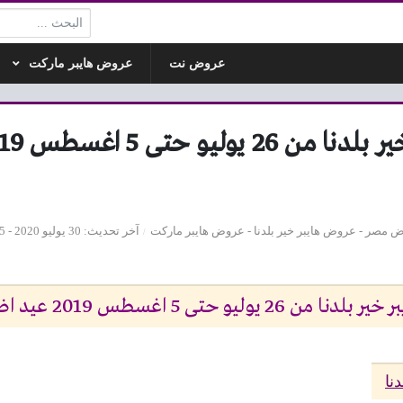
البحث:
عروض نت
عروض هايبر ماركت
ض مصر
-
عروض هايبر خير بلدنا
-
عروض هايبر ماركت
آخر تحديث
30 يوليو 2020 - 2:05م
و حتى 5 اغسطس 2019 عيد اضحى مبارك
نا