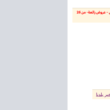
– عروض رائعة- من 26
ر بلدنا