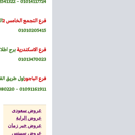
01014117724 – 01022541322
فرع التجمع الخامس 2
ال
01010205415
فرع الاسكندرية
برج اطلا
01013470023
فرع الباجور
اول طريق ال
01091161911 – 0483880220
عروض سعودى
عروض الراية
عروض خير زمان
عروض سبينس