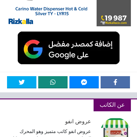
عن الكاتب
عروض انفو
عروض انفو كاتب متميز وهو المحرك