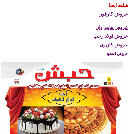
شاهد ايضا
عروض كارفور
عروض هايبر وان
عروض اولاد رجب
عروض كازيون
عروض ايمدج