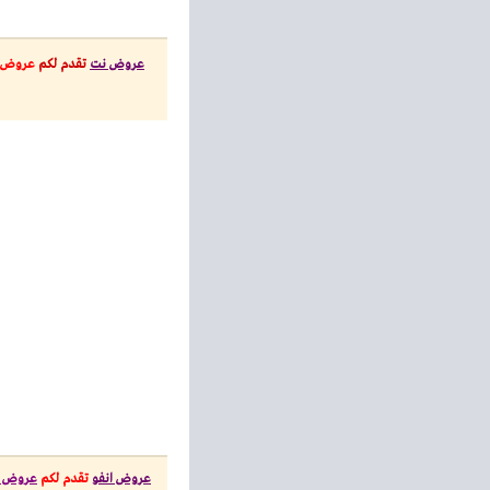
عروض نت
تقدم لكم
عروض
عروض انفو
تقدم لكم
عروض كارف