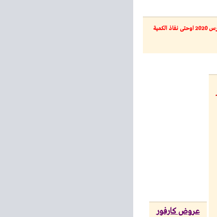
اوحتى نفاذ الكمية
عروض كارفور