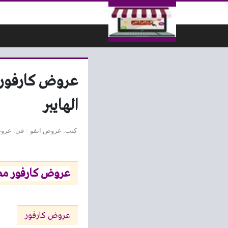
لتخطي إلى المحتوى
الهايبر
كتب
عروض انفو
في
عروض
عروض كارفور مص
عروض كارفور