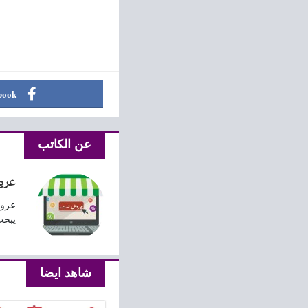
book
عن الكاتب
عرو
عروض
يبحث
شاهد ايضا