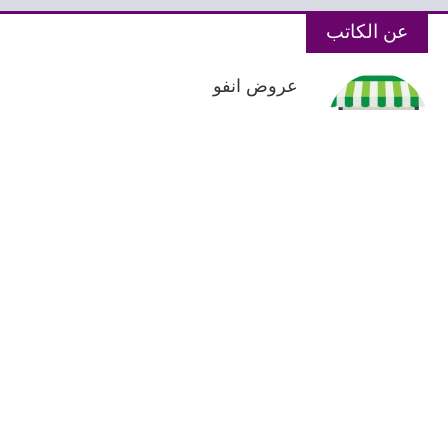
عن الكاتب
عروض انفو
عروض انفو كاتب متميز وهو المحرك
الاساسى فى موقع عروض انفو مهتم بكل
عروض السوق المصرى التى يبحث عنها
اغلب الزوار
شاهد ايضا