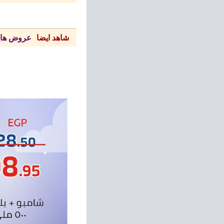
شاهد ايضا
عروض هايب