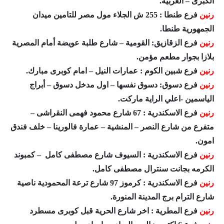
الكبرى – الغربية.
رنين
فرع طنطا : 255 ش الجلاء مول مصر للتامين ميدان
الجمهورية طنطا.
رنين
فرع الزقازيق: القومية – شارع طلبة عويضة أمام المصرية
بلازا بجوار مطعم مؤمن.
رنين
فرع شبين الكوم : عمارات النيل – امام كوبرى مبارك.
رنين
فرع دسوق: دسوق نفسها – اول مدخل دسوق – أبراج
الياسمين -اعلي الراية ماركت.
رنين
فرع الاسكندرية : 67 شارع محمود فهمى النقراشى –
متفرع من شارع النصر – المنشية – عمارة فالورينا – خلف فندق
امون.
رنين
فرع الاسكندرية : السيوف شارع مصطفى كامل – كمبوند
الكرمه بجانت سنترال مصطفى كامل.
رنين
فرع الاسكندرية : كرموز 97 شارع ترعة المحمودية ناصية
شارع الترام برج المدينة المنورة.
رنين
فرع المطرية : اخر شارع الحرية قبل كوبرى مسطرد