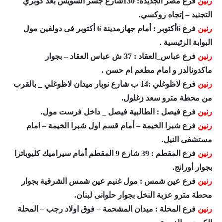
رنين
فرع مصر الجديدة: 130شارع جسر السويس بعد كوبري
التجنيد – إتجاه روكسي.
رنين
فرع 6أكتوبر : أمام جهازمدينة 6 أكتوبر فى دولفين مول
البوابة الرئيسية .
رنين
فرع عباس_العقاد : 37 ش عباس العقاد – بجوار
ماكدونالدز و امام مطعم ام حسن .
رنين
فرع لاظوغلي :14 ب شارع نوبار ميدان لاظوغلي _ بالقرب
من محطة مترو سعد زغلول.
رنين
فرع فيصل : الطالبية فيصل _ داخل فرست مول.
رنين
فرع شبرا الخيمة – أمام قسم اول شبرا الخيمة – امام
مستشفى النيل.
رنين
فرع المقطم : 39 شارع 9 المقطم أمام سيراميك كليوباترا
بجوار أورانج.
رنين
فرع عين شمس : مول غنيم عين شمس الشرقية بجوار
محطة مترو عزبة النخل بجوار حلوانى لبنان.
رنين
فرع المحلة : ميدان المشحمة – فوق اولاد رجب – المحلة