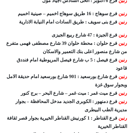
رنين
فرع 6 اكتوبر : الحى السادس اجياد مول
رنين
فرع سوهاج : 16 طريق سوهاج اخميم – صينية اخميم
رنين
فرع بنى سويف : طريق السادات امام النيابة الادارية
رنين
فرع الجيزة : 47 شارع ربيع الجيزى
رنين
فرع حلوان : محطة حلوان 39 شارع مصطفى فهمى متفرع
من شارع منصور اعلى بنك التعمير والاسكان
رنين
فرع فيصل : 5 ب شارع فيصل المريوطية امام فنددق
قاعود
رنين
فرع شارع بورسعيد : 901 شارع بورسعيد امام حديقة الامل
وبجوار سوق غزة
رنين
فرع ميت غمر : ميت غمر – شارع البحر – برج كنور
رنين
فرع دمنهور : الكوبرى الجديد مدخل المحافظة – بجوار
مديرية الطب البيطرى
رنين
فرع القناطر : 1 كورنيش القناطر الخيرية بجوار قصر ثقافة
القناطر الخيرية