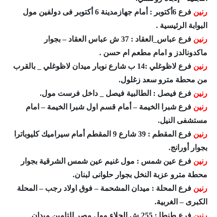
رنين
فرع 6أكتوبر : أمام جهازمدينة 6 أكتوبر فى دولفين مول
البوابة الرئيسية .
رنين
فرع عباس_العقاد : 37 ش عباس العقاد – بجوار
ماكدونالدز و امام مطعم ام حسن .
رنين
فرع لاظوغلي :14 ب شارع نوبار ميدان لاظوغلي _ بالقرب
من محطة مترو سعد زغلول.
رنين
فرع فيصل : الطالبية فيصل _ داخل فرست مول.
رنين
فرع شبرا الخيمة – أمام قسم اول شبرا الخيمة – امام
مستشفى النيل.
رنين
فرع المقطم : 39 شارع 9 المقطم أمام سيراميك كليوباترا
بجوار أورانج.
رنين
فرع عين شمس : مول غنيم عين شمس الشرقية بجوار
محطة مترو عزبة النخل بجوار حلوانى لبنان.
رنين
فرع المحلة : ميدان المشحمة – فوق اولاد رجب – المحلة
الكبرى – الغربية.
رنين
فرع طنطا : 255 ش الجلاء مول مصر للتامين ميدان