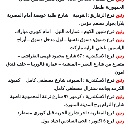
الجمهورية طنطا.
رنين
فرع الزقازيق: القومية – شارع طلبة عويضة أمام المصرية
بلازا بجوار مطعم مؤمن.
رنين
فرع شبين الكوم : عمارات النيل – امام كوبرى مبارك.
رنين
فرع دسوق: دسوق نفسها – اول مدخل دسوق – أبراج
الياسمين -اعلي الراية ماركت.
رنين
فرع الاسكندرية : 67 شارع محمود فهمى النقراشى –
متفرع من شارع النصر – المنشية – عمارة فالورينا – خلف فندق
امون.
رنين
فرع الاسكندرية : السيوف شارع مصطفى كامل – كمبوند
الكرمه بجانت سنترال مصطفى كامل.
رنين
فرع الاسكندرية : كرموز 97 شارع ترعة المحمودية ناصية
شارع الترام برج المدينة المنورة.
رنين
فرع المطرية : اخر شارع الحرية قبل كوبرى مسطرد
رنين
فرع 6 اكتوبر : الحى السادس اجياد مول