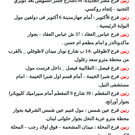
رنين
فرع مصر الجديدة: 130شارع جسر السويس بعد كوبري
التجنيد – إتجاه روكسي.
رنين
فرع 6أكتوبر : أمام جهازمدينة 6 أكتوبر فى دولفين مول
البوابة الرئيسية .
رنين
فرع عباس_العقاد : 37 ش عباس العقاد – بجوار
ماكدونالدز و امام مطعم ام حسن .
رنين
فرع لاظوغلي :14 ب شارع نوبار ميدان لاظوغلي _ بالقرب
من محطة مترو سعد زغلول.
رنين
فرع فيصل : الطالبية فيصل _ داخل فرست مول.
رنين
فرع شبرا الخيمة – أمام قسم اول شبرا الخيمة – امام
مستشفى النيل.
رنين
فرع المقطم : 39 شارع 9 المقطم أمام سيراميك كليوباترا
بجوار أورانج.
رنين
فرع عين شمس : مول غنيم عين شمس الشرقية بجوار
محطة مترو عزبة النخل بجوار حلوانى لبنان.
رنين
فرع المحلة : ميدان المشحمة – فوق اولاد رجب – المحلة