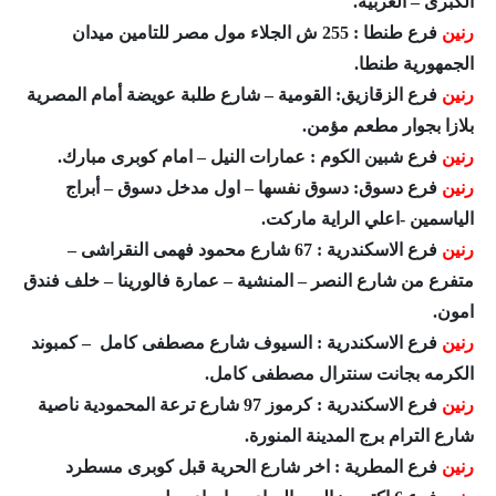
الكبرى – الغربية.
رنين
فرع طنطا : 255 ش الجلاء مول مصر للتامين ميدان
الجمهورية طنطا.
رنين
فرع الزقازيق: القومية – شارع طلبة عويضة أمام المصرية
بلازا بجوار مطعم مؤمن.
رنين
فرع شبين الكوم : عمارات النيل – امام كوبرى مبارك.
رنين
فرع دسوق: دسوق نفسها – اول مدخل دسوق – أبراج
الياسمين -اعلي الراية ماركت.
رنين
فرع الاسكندرية : 67 شارع محمود فهمى النقراشى –
متفرع من شارع النصر – المنشية – عمارة فالورينا – خلف فندق
امون.
رنين
فرع الاسكندرية : السيوف شارع مصطفى كامل – كمبوند
الكرمه بجانت سنترال مصطفى كامل.
رنين
فرع الاسكندرية : كرموز 97 شارع ترعة المحمودية ناصية
شارع الترام برج المدينة المنورة.
رنين
فرع المطرية : اخر شارع الحرية قبل كوبرى مسطرد