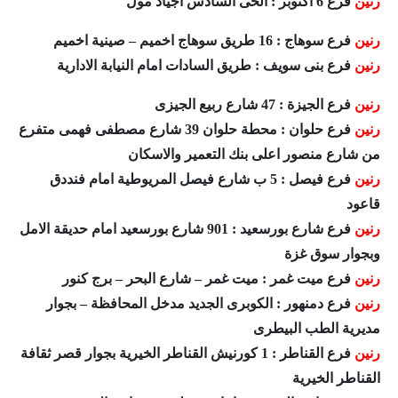
رنين
فرع 6 اكتوبر : الحى السادس اجياد مول
رنين
فرع سوهاج : 16 طريق سوهاج اخميم – صينية اخميم
رنين
فرع بنى سويف : طريق السادات امام النيابة الادارية
رنين
فرع الجيزة : 47 شارع ربيع الجيزى
رنين
فرع حلوان : محطة حلوان 39 شارع مصطفى فهمى متفرع
من شارع منصور اعلى بنك التعمير والاسكان
رنين
فرع فيصل : 5 ب شارع فيصل المريوطية امام فنددق
قاعود
رنين
فرع شارع بورسعيد : 901 شارع بورسعيد امام حديقة الامل
وبجوار سوق غزة
رنين
فرع ميت غمر : ميت غمر – شارع البحر – برج كنور
رنين
فرع دمنهور : الكوبرى الجديد مدخل المحافظة – بجوار
مديرية الطب البيطرى
رنين
فرع القناطر : 1 كورنيش القناطر الخيرية بجوار قصر ثقافة
القناطر الخيرية