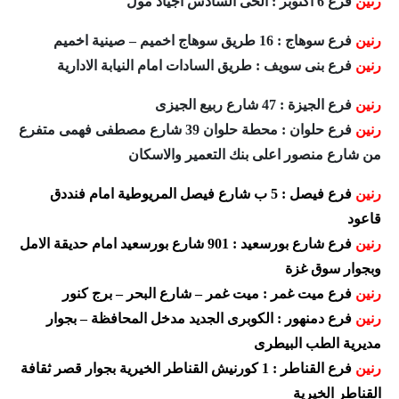
رنين
فرع 6 اكتوبر : الحى السادس اجياد مول
رنين
فرع سوهاج : 16 طريق سوهاج اخميم – صينية اخميم
رنين
فرع بنى سويف : طريق السادات امام النيابة الادارية
رنين
فرع الجيزة : 47 شارع ربيع الجيزى
رنين
فرع حلوان : محطة حلوان 39 شارع مصطفى فهمى متفرع
من شارع منصور اعلى بنك التعمير والاسكان
رنين
فرع فيصل : 5 ب شارع فيصل المريوطية امام فنددق
قاعود
رنين
فرع شارع بورسعيد : 901 شارع بورسعيد امام حديقة الامل
وبجوار سوق غزة
رنين
فرع ميت غمر : ميت غمر – شارع البحر – برج كنور
رنين
فرع دمنهور : الكوبرى الجديد مدخل المحافظة – بجوار
مديرية الطب البيطرى
رنين
فرع القناطر : 1 كورنيش القناطر الخيرية بجوار قصر ثقافة
القناطر الخيرية