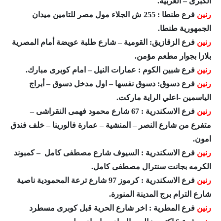
الكبرى – الغربية.
رنين
فرع طنطا : 255 ش الجلاء مول مصر للتامين ميدان
الجمهورية طنطا.
رنين
فرع الزقازيق: القومية – شارع طلبة عويضة أمام المصرية
بلازا بجوار مطعم مؤمن.
رنين
فرع شبين الكوم : عمارات النيل – امام كوبرى مبارك.
رنين
فرع دسوق: دسوق نفسها – اول مدخل دسوق – أبراج
الياسمين -اعلي الراية ماركت.
رنين
فرع الاسكندرية : 67 شارع محمود فهمى النقراشى –
متفرع من شارع النصر – المنشية – عمارة فالورينا – خلف فندق
امون.
رنين
فرع الاسكندرية : السيوف شارع مصطفى كامل – كمبوند
الكرمه بجانت سنترال مصطفى كامل.
رنين
فرع الاسكندرية : كرموز 97 شارع ترعة المحمودية ناصية
شارع الترام برج المدينة المنورة.
رنين
فرع المطرية : اخر شارع الحرية قبل كوبرى مسطرد