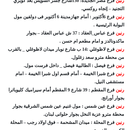
رنين
فرع مصر الجديدة: 130شارع جسر السويس بعد كوبري
التجنيد – إتجاه روكسي.
رنين
فرع 6أكتوبر : أمام جهازمدينة 6 أكتوبر فى دولفين مول
البوابة الرئيسية .
رنين
فرع عباس_العقاد : 37 ش عباس العقاد – بجوار
ماكدونالدز و امام مطعم ام حسن .
رنين
فرع لاظوغلي :14 ب شارع نوبار ميدان لاظوغلي _ بالقرب
من محطة مترو سعد زغلول.
رنين
فرع فيصل : الطالبية فيصل _ داخل فرست مول.
رنين
فرع شبرا الخيمة – أمام قسم اول شبرا الخيمة – امام
مستشفى النيل.
رنين
فرع المقطم : 39 شارع 9 المقطم أمام سيراميك كليوباترا
بجوار أورانج.
رنين
فرع عين شمس : مول غنيم عين شمس الشرقية بجوار
محطة مترو عزبة النخل بجوار حلوانى لبنان.
رنين
فرع المحلة : ميدان المشحمة – فوق اولاد رجب – المحلة