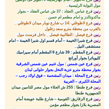
مول البوابة الرئيسية .
رنين
فرع عباس_العقاد : 37 ش عباس العقاد – بجوار
ماكدونالدز و امام مطعم ام حسن .
رنين
فرع لاظوغلي :14 ب شارع نوبار ميدان لاظوغلي _
بالقرب من محطة مترو سعد زغلول
رنين
فرع فيصل : الطالبية فيصل _ داخل فرست مول
رنين
فرع شبرا الخيمة – أمام قسم اول شبرا الخيمة – امام
مستشفى النيل .
رنين
فرع المقطم : 39 شارع 9 المقطم أمام سيراميك
كليوباترا بجوار أورانج
رنين
فرع عين شمس : مول غنيم عين شمس الشرقية
بجوار محطة مترو عزبة النخل بجوار حلوانى لبنان
رنين
فرع المحلة : ميدان المشحمة – فوق اولاد رجب –
المحلة الكبرى – الغربية
رنين
فرع طنطا : 255 ش الجلاء مول مصر للتامين ميدان
الجمهورية طنطا
رنين
فرع الزقازيق: القومية – شارع طلبة عويضة أمام
المصرية بلازا بجوار مطعم مؤمن