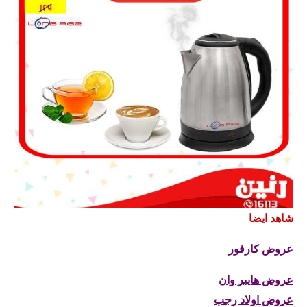
شاهد ايضا
عروض كارفور
عروض هايبر وان
عروض اولاد رجب