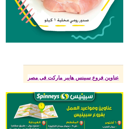
عناوين فروع سبينس هايبر ماركت فى مصر